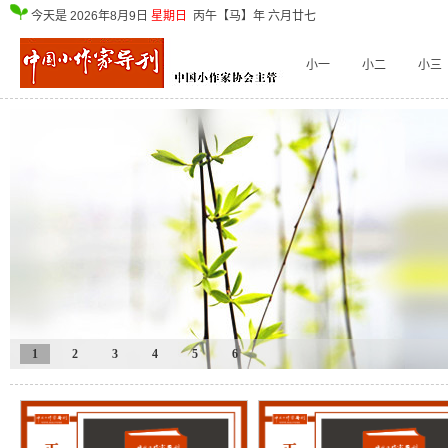
今天是
2026年8月9日
星期日
丙午【马】年 六月廿七
小一
小二
小三
1
2
3
4
5
6