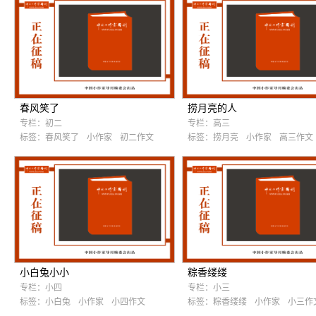
春风笑了
捞月亮的人
专栏：
初二
专栏：
高三
标签：
春风笑了
小作家
初二作文
标签：
捞月亮
小作家
高三作文
小白兔小小
粽香缕缕
专栏：
小四
专栏：
小三
标签：
小白兔
小作家
小四作文
标签：
粽香缕缕
小作家
小三作