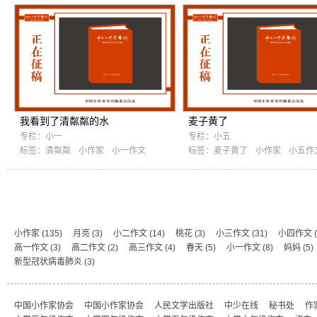
我看到了清粼粼的水
麦子黄了
专栏：
小一
专栏：
小五
标签：
清粼粼
小作家
小一作文
标签：
麦子黄了
小作家
小五作
小作家
(135)
月亮
(3)
小二作文
(14)
桃花
(3)
小三作文
(31)
小四作文
(
高一作文
(3)
高二作文
(2)
高三作文
(4)
春天
(5)
小一作文
(8)
妈妈
(5)
新型冠状病毒肺炎
(3)
中国小作家协会
中国小作家协会
人民文学出版社
中少在线
秘书处
作