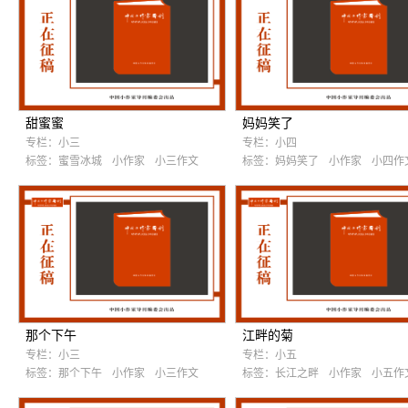
甜蜜蜜
妈妈笑了
专栏：
小三
专栏：
小四
标签：
蜜雪冰城
小作家
小三作文
标签：
妈妈笑了
小作家
小四作
那个下午
江畔的菊
专栏：
小三
专栏：
小五
标签：
那个下午
小作家
小三作文
标签：
长江之畔
小作家
小五作