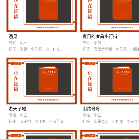
遇见
夏日的宜昌步行街
专栏：
小一
专栏：
小四
标签：
遇见
小作家
小一作文
标签：
宜昌步行街
小作家
小四
游天子地
山路弯弯
专栏：
小五
专栏：
小三
标签：
天子地
小作家
小五作文
标签：
山路弯弯
小作家
小三作